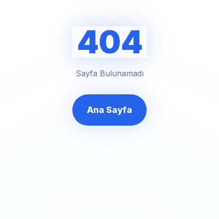
404
Sayfa Bulunamadı
Ana Sayfa