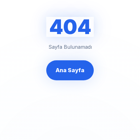
404
Sayfa Bulunamadı
Ana Sayfa