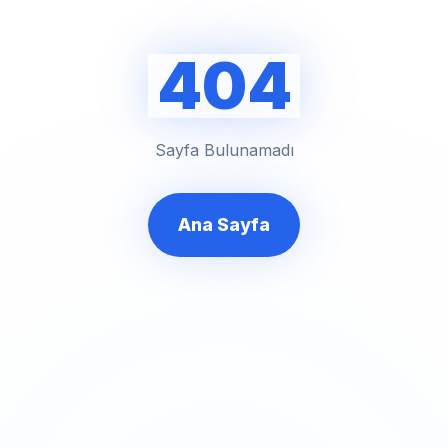
404
Sayfa Bulunamadı
Ana Sayfa