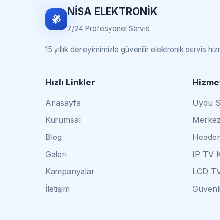
NİSA ELEKTRONİK
7/24 Profesyonel Servis
15 yıllık deneyimimizle güvenilir elektronik servis hi
Hızlı Linkler
Hizmet
Anasayfa
Uydu Se
Kurumsal
Merkez
Blog
Headen
Galeri
IP TV 
Kampanyalar
LCD TV
İletişim
Güvenli