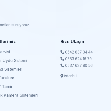
zmetleri sunuyoruz.
lerimiz
Bize Ulaşın
rvisi
0542 837 34 44
0553 624 16 79
i Uydu Sistemi
0537 627 80 56
d Sistemleri
İstanbul
Kurulum
 Tamiri
k Kamera Sistemleri