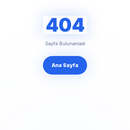
404
Sayfa Bulunamadı
Ana Sayfa