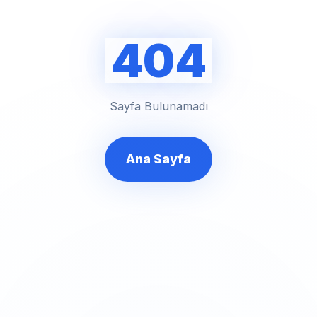
404
Sayfa Bulunamadı
Ana Sayfa