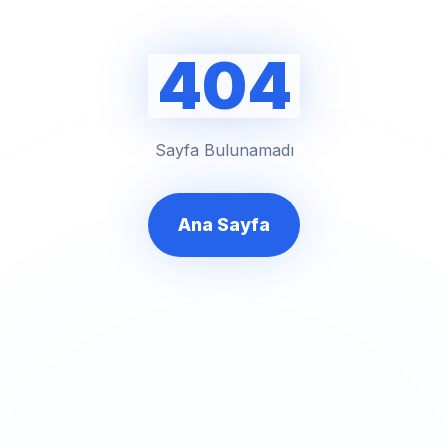
404
Sayfa Bulunamadı
Ana Sayfa