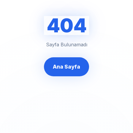
404
Sayfa Bulunamadı
Ana Sayfa