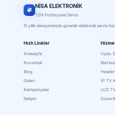
NİSA ELEKTRONİK
7/24 Profesyonel Servis
15 yıllık deneyimimizle güvenilir elektronik servis hi
Hızlı Linkler
Hizmet
Anasayfa
Uydu Se
Kurumsal
Merkez
Blog
Headen
Galeri
IP TV 
Kampanyalar
LCD TV
İletişim
Güvenli