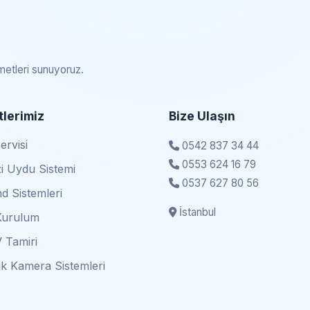
zmetleri sunuyoruz.
lerimiz
Bize Ulaşın
rvisi
0542 837 34 44
0553 624 16 79
i Uydu Sistemi
0537 627 80 56
d Sistemleri
İstanbul
Kurulum
 Tamiri
k Kamera Sistemleri