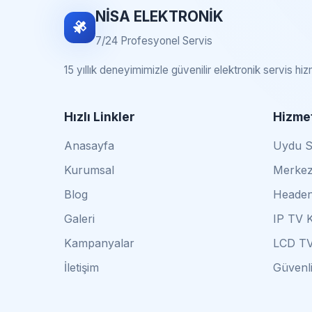
NİSA ELEKTRONİK
7/24 Profesyonel Servis
15 yıllık deneyimimizle güvenilir elektronik servis hi
Hızlı Linkler
Hizmet
Anasayfa
Uydu Se
Kurumsal
Merkez
Blog
Headen
Galeri
IP TV 
Kampanyalar
LCD TV
İletişim
Güvenli