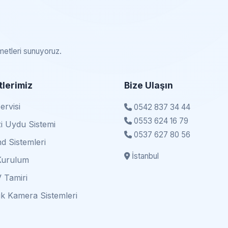
zmetleri sunuyoruz.
lerimiz
Bize Ulaşın
rvisi
0542 837 34 44
0553 624 16 79
i Uydu Sistemi
0537 627 80 56
d Sistemleri
İstanbul
Kurulum
 Tamiri
k Kamera Sistemleri