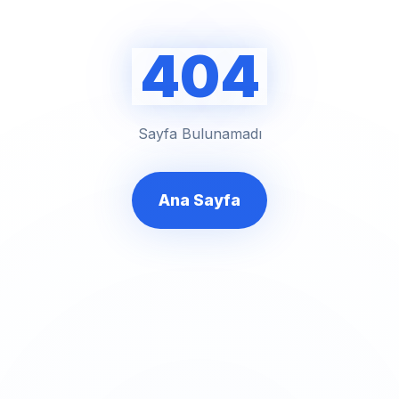
404
Sayfa Bulunamadı
Ana Sayfa