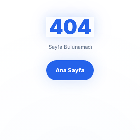
404
Sayfa Bulunamadı
Ana Sayfa