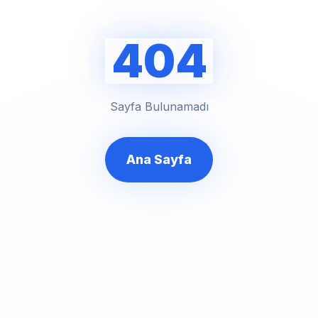
404
Sayfa Bulunamadı
Ana Sayfa