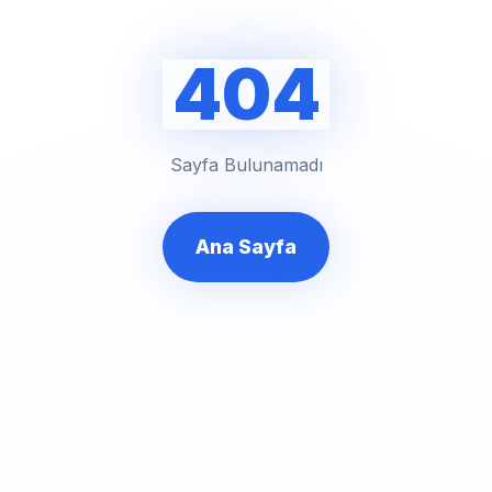
404
Sayfa Bulunamadı
Ana Sayfa