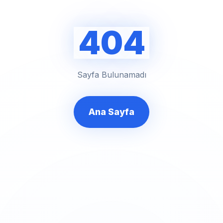
404
Sayfa Bulunamadı
Ana Sayfa