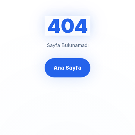
404
Sayfa Bulunamadı
Ana Sayfa