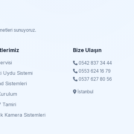
zmetleri sunuyoruz.
lerimiz
Bize Ulaşın
rvisi
0542 837 34 44
0553 624 16 79
i Uydu Sistemi
0537 627 80 56
d Sistemleri
İstanbul
Kurulum
 Tamiri
k Kamera Sistemleri