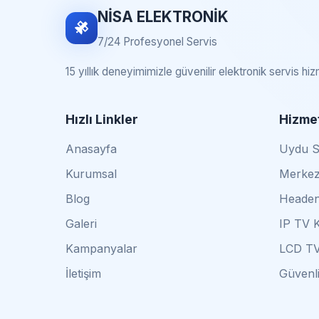
NİSA ELEKTRONİK
7/24 Profesyonel Servis
15 yıllık deneyimimizle güvenilir elektronik servis hi
Hızlı Linkler
Hizmet
Anasayfa
Uydu Se
Kurumsal
Merkez
Blog
Headen
Galeri
IP TV 
Kampanyalar
LCD TV
İletişim
Güvenli