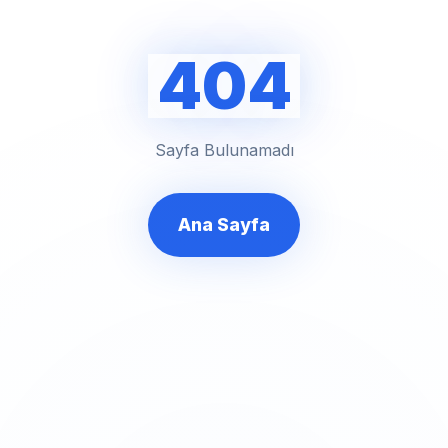
404
Sayfa Bulunamadı
Ana Sayfa