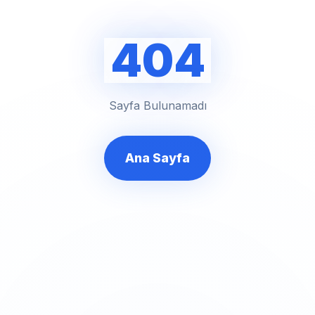
404
Sayfa Bulunamadı
Ana Sayfa