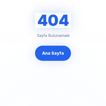
404
Sayfa Bulunamadı
Ana Sayfa