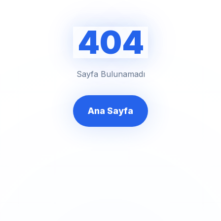
404
Sayfa Bulunamadı
Ana Sayfa