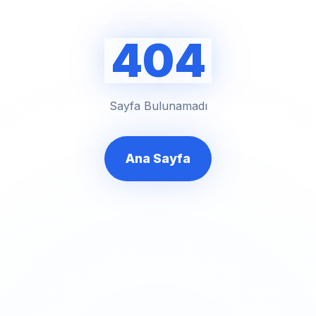
404
Sayfa Bulunamadı
Ana Sayfa