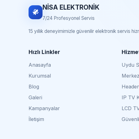
NİSA ELEKTRONİK
7/24 Profesyonel Servis
15 yıllık deneyimimizle güvenilir elektronik servis hi
Hızlı Linkler
Hizmet
Anasayfa
Uydu Se
Kurumsal
Merkez
Blog
Headen
Galeri
IP TV 
Kampanyalar
LCD TV
İletişim
Güvenli