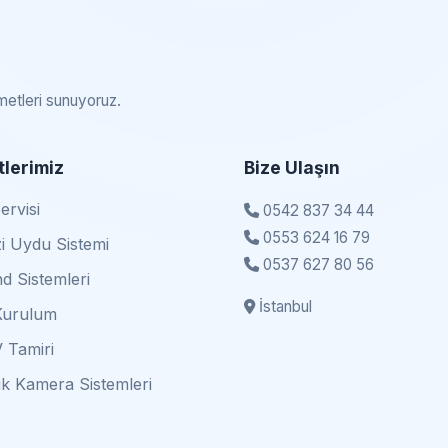
zmetleri sunuyoruz.
lerimiz
Bize Ulaşın
rvisi
0542 837 34 44
0553 624 16 79
i Uydu Sistemi
0537 627 80 56
d Sistemleri
İstanbul
Kurulum
 Tamiri
k Kamera Sistemleri