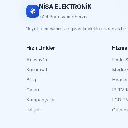
NİSA ELEKTRONİK
7/24 Profesyonel Servis
15 yıllık deneyimimizle güvenilir elektronik servis hi
Hızlı Linkler
Hizmet
Anasayfa
Uydu Se
Kurumsal
Merkez
Blog
Headen
Galeri
IP TV 
Kampanyalar
LCD TV
İletişim
Güvenli