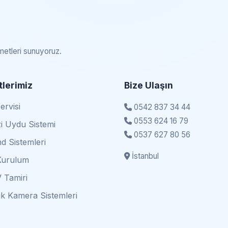
zmetleri sunuyoruz.
lerimiz
Bize Ulaşın
rvisi
0542 837 34 44
0553 624 16 79
i Uydu Sistemi
0537 627 80 56
d Sistemleri
İstanbul
Kurulum
 Tamiri
k Kamera Sistemleri