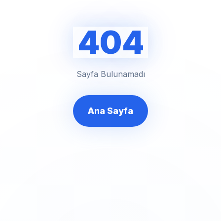
404
Sayfa Bulunamadı
Ana Sayfa