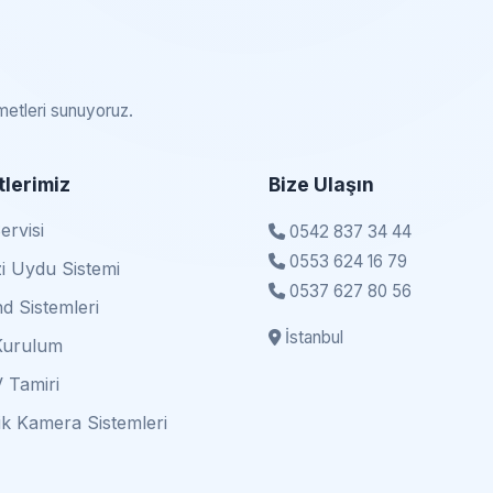
zmetleri sunuyoruz.
lerimiz
Bize Ulaşın
rvisi
0542 837 34 44
0553 624 16 79
i Uydu Sistemi
0537 627 80 56
d Sistemleri
İstanbul
Kurulum
 Tamiri
k Kamera Sistemleri