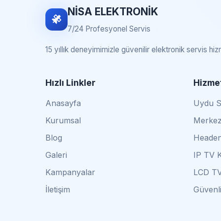
NİSA ELEKTRONİK
7/24 Profesyonel Servis
15 yıllık deneyimimizle güvenilir elektronik servis hi
Hızlı Linkler
Hizmet
Anasayfa
Uydu Se
Kurumsal
Merkez
Blog
Headen
Galeri
IP TV 
Kampanyalar
LCD TV
İletişim
Güvenli