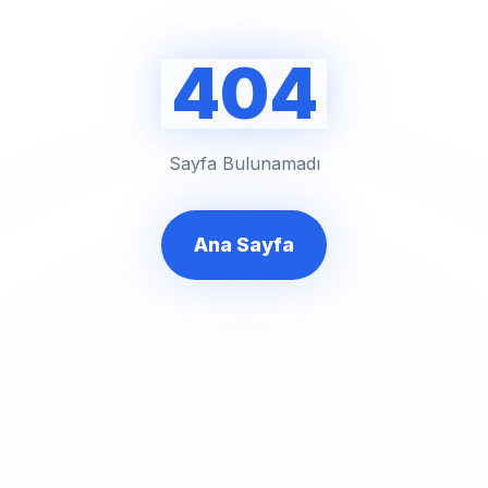
404
Sayfa Bulunamadı
Ana Sayfa