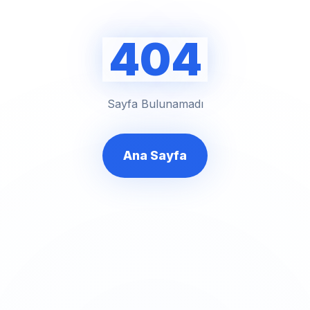
404
Sayfa Bulunamadı
Ana Sayfa