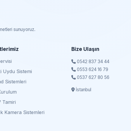
zmetleri sunuyoruz.
lerimiz
Bize Ulaşın
rvisi
0542 837 34 44
0553 624 16 79
i Uydu Sistemi
0537 627 80 56
d Sistemleri
İstanbul
Kurulum
 Tamiri
k Kamera Sistemleri