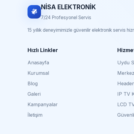
NİSA ELEKTRONİK
7/24 Profesyonel Servis
15 yıllık deneyimimizle güvenilir elektronik servis hi
Hızlı Linkler
Hizmet
Anasayfa
Uydu Se
Kurumsal
Merkez
Blog
Headen
Galeri
IP TV 
Kampanyalar
LCD TV
İletişim
Güvenli