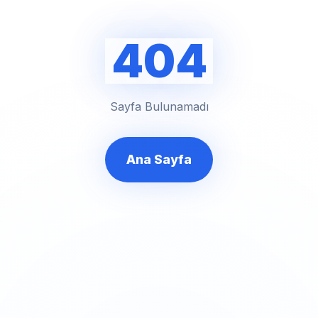
404
Sayfa Bulunamadı
Ana Sayfa