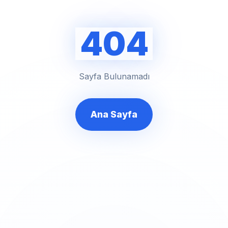
404
Sayfa Bulunamadı
Ana Sayfa