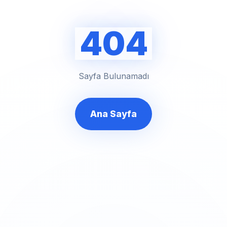
404
Sayfa Bulunamadı
Ana Sayfa