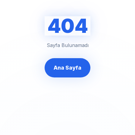
404
Sayfa Bulunamadı
Ana Sayfa