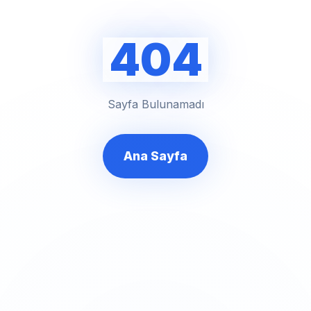
404
Sayfa Bulunamadı
Ana Sayfa