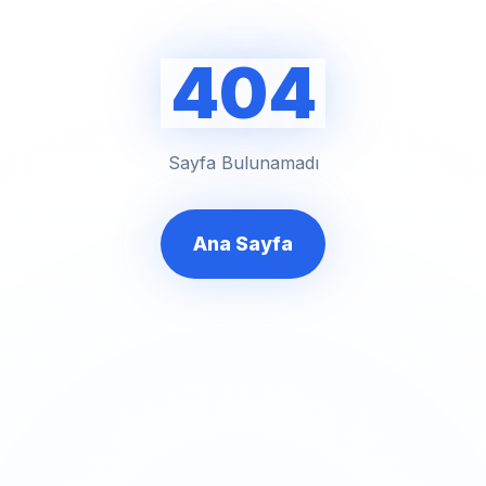
404
Sayfa Bulunamadı
Ana Sayfa