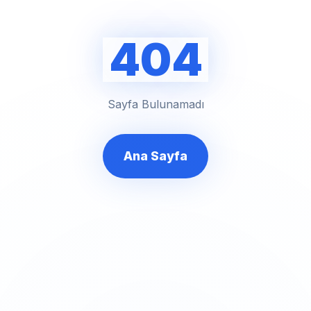
404
Sayfa Bulunamadı
Ana Sayfa