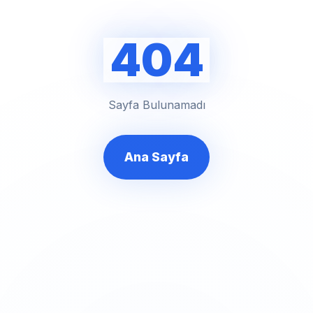
404
Sayfa Bulunamadı
Ana Sayfa