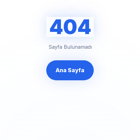
404
Sayfa Bulunamadı
Ana Sayfa