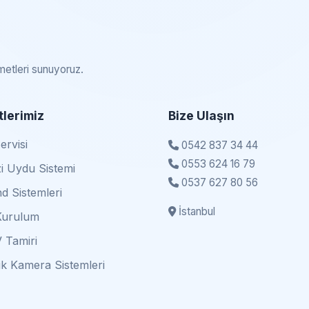
zmetleri sunuyoruz.
lerimiz
Bize Ulaşın
rvisi
0542 837 34 44
0553 624 16 79
i Uydu Sistemi
0537 627 80 56
d Sistemleri
İstanbul
Kurulum
 Tamiri
k Kamera Sistemleri