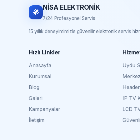
NİSA ELEKTRONİK
7/24 Profesyonel Servis
15 yıllık deneyimimizle güvenilir elektronik servis hi
Hızlı Linkler
Hizmet
Anasayfa
Uydu Se
Kurumsal
Merkez
Blog
Headen
Galeri
IP TV 
Kampanyalar
LCD TV
İletişim
Güvenli