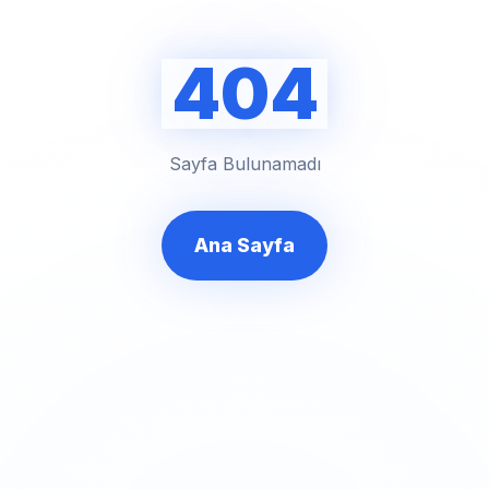
404
Sayfa Bulunamadı
Ana Sayfa