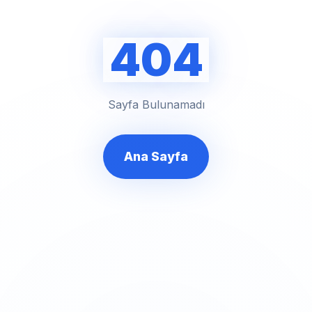
404
Sayfa Bulunamadı
Ana Sayfa