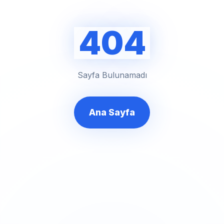
404
Sayfa Bulunamadı
Ana Sayfa