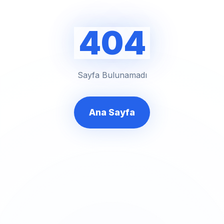
404
Sayfa Bulunamadı
Ana Sayfa