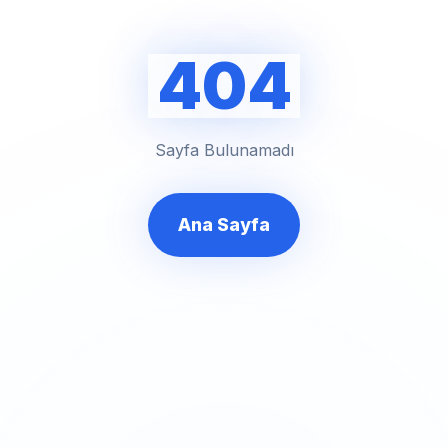
404
Sayfa Bulunamadı
Ana Sayfa