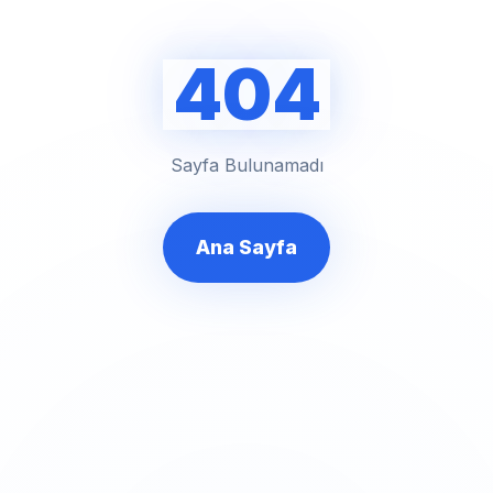
404
Sayfa Bulunamadı
Ana Sayfa