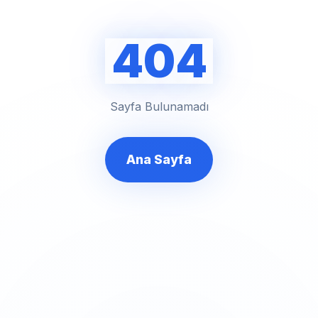
404
Sayfa Bulunamadı
Ana Sayfa