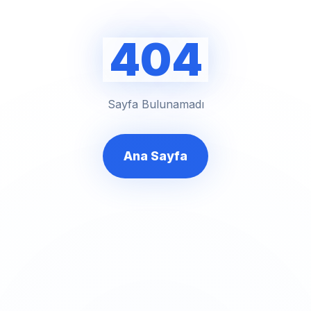
404
Sayfa Bulunamadı
Ana Sayfa