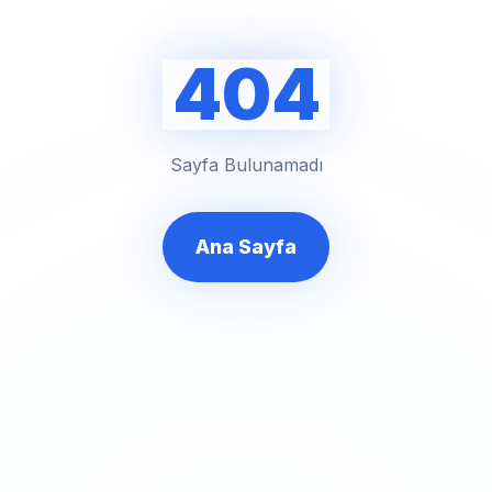
404
Sayfa Bulunamadı
Ana Sayfa