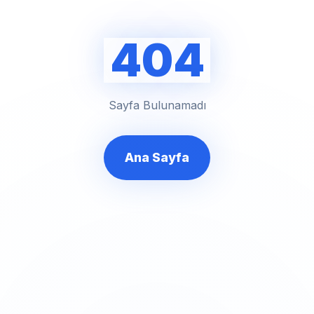
404
Sayfa Bulunamadı
Ana Sayfa