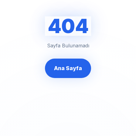
404
Sayfa Bulunamadı
Ana Sayfa